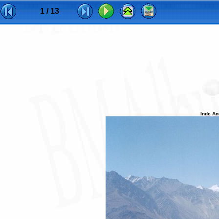
1 / 13
Inde An